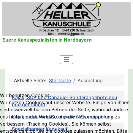
Euere Kanuspezialisten in Nordbayern
Aktuelle Seite:
Startseite
Ausrüstung
Wir benutzen Cookies
Titel
Kajak, SUP und Canadier Sonderangebote neu
Wir nutzen Cookies auf unserer Website. Einige von ihnen
und gebraucht
sind essenziell für den Betrieb der Seite, während andere
uns helfen, diese Website und die Nutzererfahrung zu
Kajakpaddel und Stechpaddel Schnäppchen
verbessern (Tracking Cookies). Sie können selbst
Spezialberater Kanukauf
entscheiden, ob Sie die Cookies zulassen möchten. Bitte